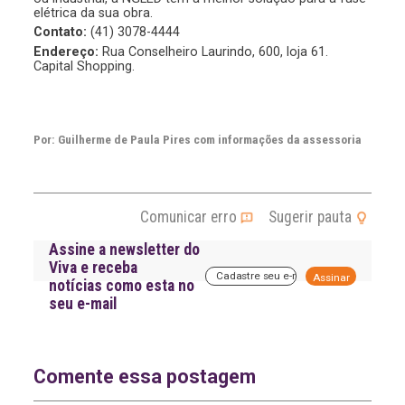
elétrica da sua obra.
Contato:
(41) 3078-4444
Endereço:
Rua Conselheiro Laurindo, 600, loja 61.
Capital Shopping.
Por: Guilherme de Paula Pires com informações da assessoria
Comunicar erro
Sugerir pauta
Assine a newsletter do
Viva e receba
A
notícias como esta no
l
seu e-mail
t
e
r
n
a
Comente essa postagem
t
i