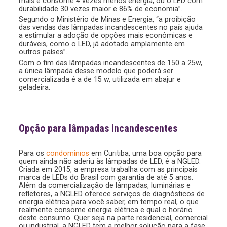
mais e consome 4 vezes menos energia, ou o LED com
durabilidade 30 vezes maior e 86% de economia”.
Segundo o Ministério de Minas e Energia, “a proibição
das vendas das lâmpadas incandescentes no país ajuda
a estimular a adoção de opções mais econômicas e
duráveis, como o LED, já adotado amplamente em
outros países”.
Com o fim das lâmpadas incandescentes de 150 a 25w,
a única lâmpada desse modelo que poderá ser
comercializada é a de 15 w, utilizada em abajur e
geladeira.
Opção para lâmpadas incandescentes
Para os
condomínios
em Curitiba, uma boa opção para
quem ainda não aderiu às lâmpadas de LED, é a NGLED.
Criada em 2015, a empresa trabalha com as principais
marca de LEDs do Brasil com garantia de até 5 anos.
Além da comercialização de lâmpadas, luminárias e
refletores, a NGLED oferece serviços de diagnósticos de
energia elétrica para você saber, em tempo real, o que
realmente consome energia elétrica e qual o horário
deste consumo. Quer seja na parte residencial, comercial
ou industrial, a NGLED tem a melhor solução para a fase