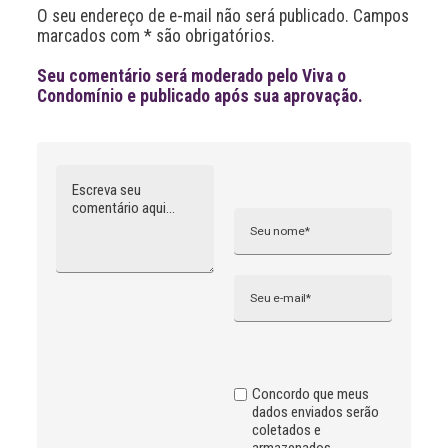
O seu endereço de e-mail não será publicado. Campos
v
marcados com * são obrigatórios.
e
:
Seu comentário será moderado pelo Viva o
Condomínio e publicado após sua aprovação.
Comentário
Nome
A
l
t
e
r
n
Email
a
t
i
v
e
:
Concordo que meus
dados enviados serão
coletados e
armazenados.