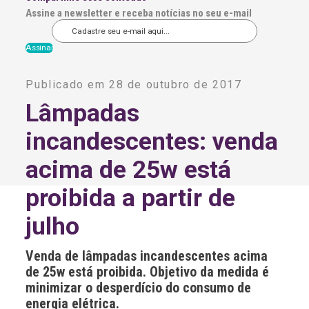
Assine a newsletter e receba notícias no seu e-mail
A
l
Publicado em 28 de outubro de 2017
t
e
Lâmpadas
r
n
incandescentes: venda
a
t
i
acima de 25w está
v
e
proibida a partir de
:
julho
Venda de lâmpadas incandescentes acima
de 25w está proibida. Objetivo da medida é
minimizar o desperdício do consumo de
energia elétrica.