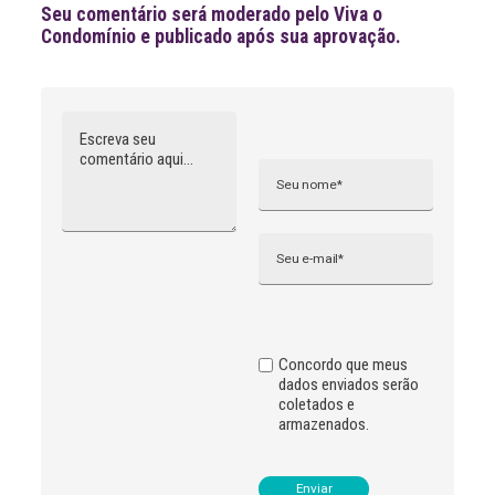
Seu comentário será moderado pelo Viva o
Condomínio e publicado após sua aprovação.
Comentário
Nome
A
l
t
e
r
n
Email
a
t
i
v
e
:
Concordo que meus
dados enviados serão
coletados e
armazenados.