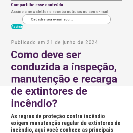
Compartilhe esse conteúdo
Assine a newsletter e receba notícias no seu e-mail
A
l
Publicado em 21 de junho de 2024
t
e
Como deve ser
r
n
conduzida a inspeção,
a
t
i
manutenção e recarga
v
e
de extintores de
:
incêndio?
As regras de proteção contra incêndio
exigem manutenção regular de extintores de
incêndio, aqui você conhece as principais