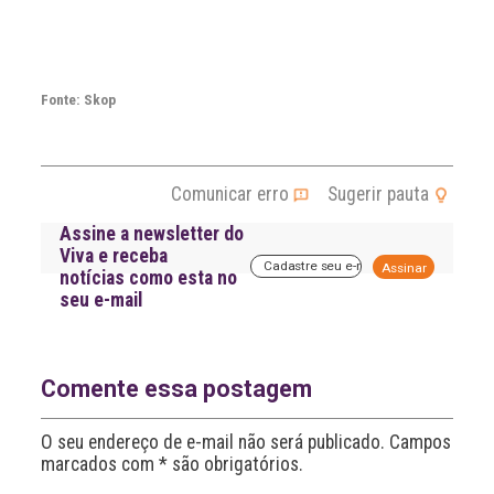
Fonte: Skop
Comunicar erro
Sugerir pauta
Assine a newsletter do
Viva e receba
A
notícias como esta no
l
seu e-mail
t
e
r
n
a
Comente essa postagem
t
i
O seu endereço de e-mail não será publicado. Campos
v
marcados com * são obrigatórios.
e
: