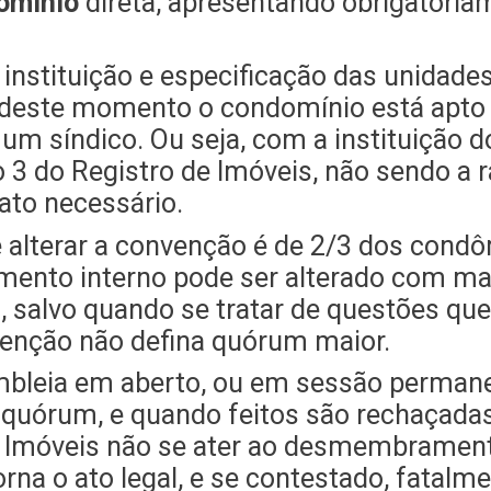
domínio
direta, apresentando obrigatori
nstituição e especificação das unidade
r deste momento o condomínio está apto 
 um síndico. Ou seja, com a instituição 
o 3 do Registro de Imóveis, não sendo a 
to necessário.
 alterar a convenção é de 2/3 dos cond
egimento interno pode ser alterado com m
CC, salvo quando se tratar de questões 
venção não defina quórum maior.
embleia em aberto, ou em sessão perman
quórum, e quando feitos são rechaçadas p
e Imóveis não se ater ao desmembrament
rna o ato legal, e se contestado, fatalm