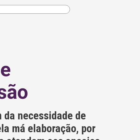
de
são
m da necessidade de
la má elaboração, por