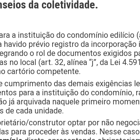
seios da coletividade.
ra a instituição do condomínio edilício 
 havido prévio registro da incorporação i
ntegrando o rol de documentos exigidos p
s no local (art. 32, alínea “j”, da Lei 4.
 no cartório competente.
e cumprimento das demais exigências lega
tos para a instituição do condomínio, ra
o já arquivada naquele primeiro moment
as de cada unidade.
etário/construtor optar por não negoci
das para proceder às vendas. Nesse caso, e