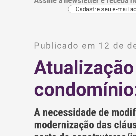
Assine a newsletter e receba n
A
l
Publicado em 12 de 
t
e
r
Atualização
n
a
t
i
condomínio
v
e
:
A necessidade de modif
modernização das cláus