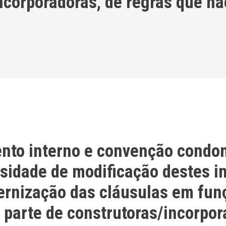
incorporadoras, de regras que n
ento interno e convenção condo
ssidade de modificação destes 
rnização das cláusulas em fun
 parte de construtoras/incorpor