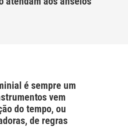
ão atendam aos anseios
minial é sempre um
instrumentos vem
ção do tempo, ou
adoras, de regras