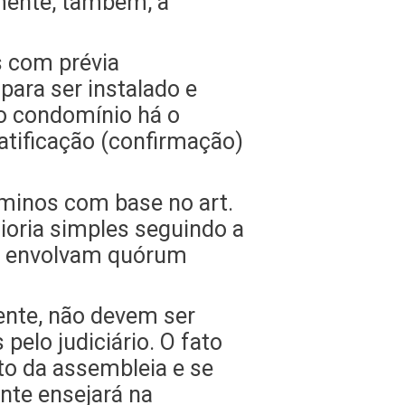
amente, também, a
s com prévia
para ser instalado e
do condomínio há o
ratificação (confirmação)
ôminos com base no art.
aioria simples seguindo a
que envolvam quórum
ente, não devem ser
elo judiciário. O fato
o da assembleia e se
ente ensejará na