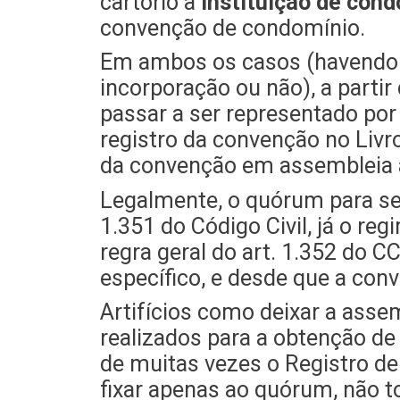
cartório a
instituição de con
convenção de condomínio.
Em ambos os casos (havendo i
incorporação ou não), a parti
passar a ser representado por
registro da convenção no Livr
da convenção em assembleia a
Legalmente, o quórum para se
1.351 do Código Civil, já o r
regra geral do art. 1.352 do 
específico, e desde que a con
Artifícios como deixar a ass
realizados para a obtenção de 
de muitas vezes o Registro d
fixar apenas ao quórum, não to